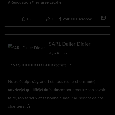
#Rénovation #Terrasse Escalier
15
1
2
Voir sur Facebook
SARL Dalier Didier
il y a 4 mois
🚨 𝐒𝐀𝐒 𝐃𝐈𝐃𝐈𝐄𝐑 𝐃𝐀𝐋𝐈𝐄𝐑 𝐫𝐞𝐜𝐫𝐮𝐭𝐞 ! 🚨
Notre équipe s’agrandit et nous recherchons 𝐮𝐧(𝐞)
𝐨𝐮𝐯𝐫𝐢𝐞𝐫(𝐞) 𝐪𝐮𝐚𝐥𝐢𝐟𝐢𝐞́(𝐞) 𝐝𝐮 𝐛𝐚̂𝐭𝐢𝐦𝐞𝐧𝐭 pour mettre son savoir-
faire, son sérieux et sa bonne humeur au service de nos
chantiers !💪