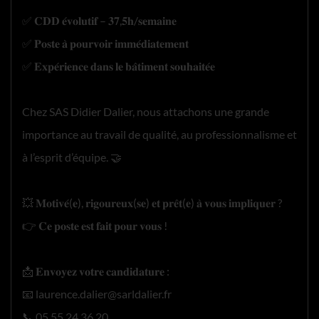
✅ 𝐂𝐃𝐃 𝐞́𝐯𝐨𝐥𝐮𝐭𝐢𝐟 – 𝟑𝟕,𝟓𝐡/𝐬𝐞𝐦𝐚𝐢𝐧𝐞
✅ 𝐏𝐨𝐬𝐭𝐞 𝐚̀ 𝐩𝐨𝐮𝐫𝐯𝐨𝐢𝐫 𝐢𝐦𝐦𝐞́𝐝𝐢𝐚𝐭𝐞𝐦𝐞𝐧𝐭
✅ 𝐄𝐱𝐩𝐞́𝐫𝐢𝐞𝐧𝐜𝐞 𝐝𝐚𝐧𝐬 𝐥𝐞 𝐛𝐚̂𝐭𝐢𝐦𝐞𝐧𝐭 𝐬𝐨𝐮𝐡𝐚𝐢𝐭𝐞́𝐞
Chez SAS Didier Dalier, nous attachons une grande
importance au travail de qualité, au professionnalisme et
à l’esprit d’équipe. 🤝
💥 𝐌𝐨𝐭𝐢𝐯𝐞́(𝐞), 𝐫𝐢𝐠𝐨𝐮𝐫𝐞𝐮𝐱(𝐬𝐞) 𝐞𝐭 𝐩𝐫𝐞̂𝐭(𝐞) 𝐚̀ 𝐯𝐨𝐮𝐬 𝐢𝐦𝐩𝐥𝐢𝐪𝐮𝐞𝐫 ?
👉 𝐂𝐞 𝐩𝐨𝐬𝐭𝐞 𝐞𝐬𝐭 𝐟𝐚𝐢𝐭 𝐩𝐨𝐮𝐫 𝐯𝐨𝐮𝐬 !
📩 𝐄𝐧𝐯𝐨𝐲𝐞𝐳 𝐯𝐨𝐭𝐫𝐞 𝐜𝐚𝐧𝐝𝐢𝐝𝐚𝐭𝐮𝐫𝐞 :
📧 laurence.dalier@sarldalier.fr
📞 05.55.24.36.20